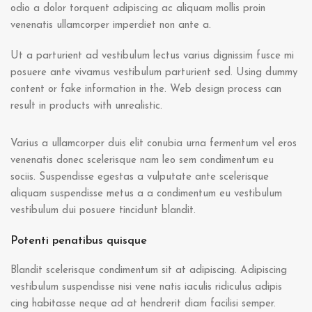
odio a dolor torquent adipiscing ac aliquam mollis proin
venenatis ullamcorper imperdiet non ante a.
Ut a parturient ad vestibulum lectus varius dignissim fusce mi
posuere ante vivamus vestibulum parturient sed. Using dummy
content or fake information in the. Web design process can
result in products with unrealistic.
Varius a ullamcorper duis elit conubia urna fermentum vel eros
venenatis donec scelerisque nam leo sem condimentum eu
sociis. Suspendisse egestas a vulputate ante scelerisque
aliquam suspendisse metus a a condimentum eu vestibulum
vestibulum dui posuere tincidunt blandit.
Potenti penatibus quisque
Blandit scelerisque condimentum sit at adipiscing. Adipiscing
vestibulum suspendisse nisi vene natis iaculis ridiculus adipis
cing habitasse neque ad at hendrerit diam facilisi semper.